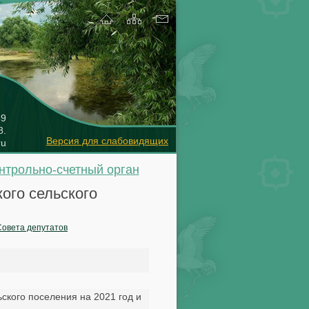
49
8
.
ru
нтрольно-счетный орган
ого сельского
Совета депутатов
кого поселения на 2021 год и