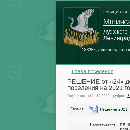
Официальны
Мшинск
Лужского
Ленингра
188268, Ленинградская о
Глава поселения
РЕШЕНИЕ от «24» де
поселения на 2021 г
Опубликовано
24.12.2020
в рубрике
Б
Cкачать:
Решение 2021
Наименование:
РЕШЕ
план