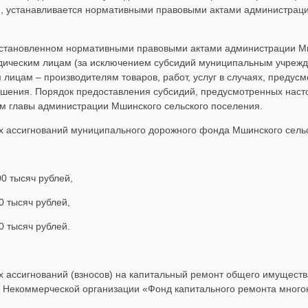
 устанавливается нормативными правовыми актами администраци
е, установленном нормативными правовыми актами администрации М
дическим лицам (за исключением субсидий муниципальным учреж
лицам – производителям товаров, работ, услуг в случаях, предус
ешения. Порядок предоставления субсидий, предусмотренных нас
м главы администрации Мшинского сельского поселения.
х ассигнований муниципального дорожного фонда Мшинского сельс
00 тысяч рублей,
0 тысяч рублей,
0 тысяч рублей.
х ассигнований (взносов) на капитальный ремонт общего имущест
 Некоммерческой организации «Фонд капитального ремонта много