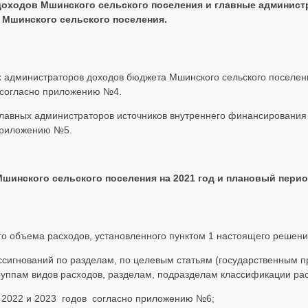
доходов Мшинского
сельского поселения и главные админист
Мшинского сельского поселения.
ых администраторов доходов бюджета Мшинского сельского поселе
 согласно приложению №4.
 главных администраторов источников внутреннего финансирован
 приложению №5.
Мшинского
сельского поселения на 2021 год и плановый период
го объема расходов, установленного пунктом 1 настоящего решени
ссигнований по разделам, по целевым статьям (государственным 
руппам видов расходов, разделам, подразделам классификации ра
 2022 и 2023 годов согласно приложению №6;