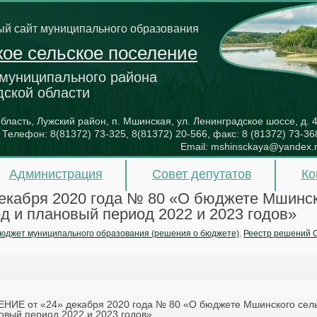
й сайт муниципального образования
ое сельское поселение
 муниципального района
дской области
бласть, Лужский район, п. Мшинская, ул. Ленинградское шоссе, д. 
Телефон:
8(81372) 73-325, 8(81372) 20-566
, факс:
8 (81372) 73-36
Email:
mshinsckaya@yandex.
Администрация
Совет депутатов
Ко
кабря 2020 года № 80 «О бюджете Мшинск
од и плановый период 2022 и 2023 годов»
юджет муниципального образования (решения о бюджете)
,
Реестр решений 
НИЕ от «24» декабря 2020 года № 80 «О бюджете Мшинского сельс
овый период 2022 и 2023 годов»