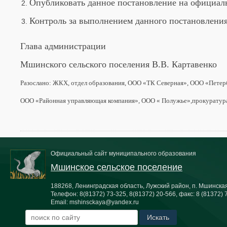
Опубликовать данное постановление на официал
Контроль за выполнением данного постановления
Глава администрации
Мшинского сельского поселения В.В. Картавенко
Разослано: ЖКХ, отдел образования, ООО «ТК Северная», ООО «Петер
ООО «Районная управляющая компания», ООО « Полужье»,прокуратура,
Официальный сайт муниципального образования
Мшинское сельское поселение
188268, Ленинградская область, Лужский район, п. Мшинская,
Телефон:
8(81372) 73-325, 8(81372) 20-566
, факс:
8 (81372) 
Email:
mshinsckaya@yandex.ru