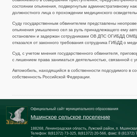
состоянии опьянения, подвергнутым административному на
должностного лица о прохождении медицинского освидетель
Суду государственным обвинителем представлены неопроверж
опьянения умышленно сел за руль принадлежащего ему автомо
остановлен и задержан сотрудниками ОВ ДПС ОГИБДД ОМВД 
отказался от законного требования сотрудника ГИБДД о мед
Суд, с учетом мнения государственного обвинителя, пригово
с лишением права заниматься деятельностью, связанной с 
Автомобиль, находящийся в собственности подсудимого в со
собственность Российской Федерации.
Официальный сайт муниципального образования
Мшинское сельское поселение
188268, Ленинградская область, Лужский район, п. Мшинская,
Телефон:
8(81372) 73-325, 8(81372) 20-566
, факс:
8 (81372) 