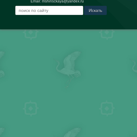
Email:
mshinsckaya@yandex.ru