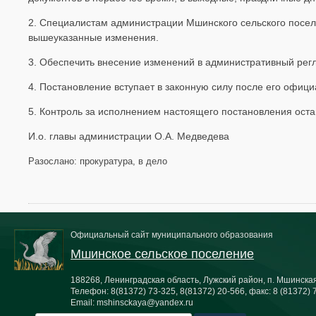
2. Специалистам администрации Мшинского сельского посел
вышеуказанные изменения.
3. Обеспечить внесение изменений в административный регл
4. Постановление вступает в законную силу после его офиц
5. Контроль за исполнением настоящего постановления оста
И.о. главы администрации О.А. Медведева
Разослано: прокуратура, в дело
Официальный сайт муниципального образования
Мшинское сельское поселение
188268, Ленинградская область, Лужский район, п. Мшинская,
Телефон:
8(81372) 73-325, 8(81372) 20-566
, факс:
8 (81372) 
Email:
mshinsckaya@yandex.ru