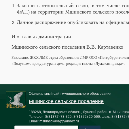
Закончить отопительный сезон, в том числе со
ФАП) на территории Мшинского сельского поселен
Данное распоряжение опубликовать на официаль
И.о. главы администрации
Мшинского сельского поселения В.В. Картавенко
Разослано: ЖКХ ЛМР, отдел образования ЛМР, ООО «Петербургтеплоэ
«Полужье», прокуратура, в дело, редакция газеты «Лужская правда».
Официальный сайт муниципального образования
Мшинское сельское поселение
188268, Ленинградская область, Лужский район, п. Мшинская,
Телефон:
8(81372) 73-325, 8(81372) 20-566
, факс:
8 (81372) 
Email:
mshinsckaya@yandex.ru