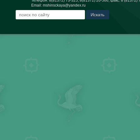
Телефон:
8(81372) 73-325, 8(81372) 20-566
, факс:
8 (81372) 
Email:
mshinsckaya@yandex.ru