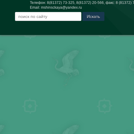
Телефон:
8(81372) 73-325, 8(81372) 20-566
, факс:
8 (81372) 
Email:
mshinsckaya@yandex.ru