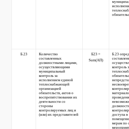
муниципал
исполнени
теплосна
обязатель
Б.23
Количество
Б23 =
Б.23 опре
составленных
составлен
Sum(
АП)
должностными лицами,
осуществ
осуществляющими
контроль 
муниципальный
теплосна
контроль за
обязательс
исполнением единой
непредста
теплоснабжающей
несвоевре
организацией
контролир
обязательств, актов о
материало
воспрепятствовании их
проведени
деятельности со
невозможн
стороны
должностн
контролируемых лиц и
контролир
(или) их представителей
доступа в
помещения
мерам по 
мероприя