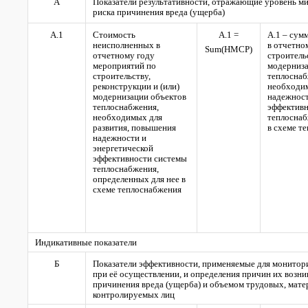
А
Показатели результативности, отражающие уровень ми
риска причинения вреда (ущерба)
А.1
Стоимость
А.1 =
А.1 – сум
неисполненных в
в отчетно
Sum(
НМСР)
отчетному году
строитель
мероприятий по
модерниза
строительству,
теплоснаб
реконструкции и (или)
необходим
модернизации объектов
надежност
теплоснабжения,
эффективн
необходимых для
теплоснаб
развития, повышения
в схеме т
надежности и
энергетической
эффективности системы
теплоснабжения,
определенных для нее в
схеме теплоснабжения
Индикативные показатели
Б
Показатели эффективности, применяемые для монитори
при её осуществлении, и определения причин их воз
причинения вреда (ущерба) и объемом трудовых, мате
контролируемых лиц