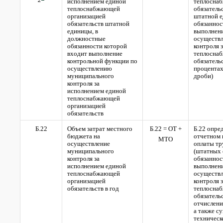
исполнением единой
теплосна
теплоснабжающей
обязатель
организацией
штатной е
обязательств штатной
обязаннос
единицы, в
выполнени
должностные
осуществ
обязанности которой
контроля 
входит выполнение
теплосна
контрольной функции по
обязательс
осуществлению
процентах
муниципального
дроби)
контроля за
исполнением единой
теплоснабжающей
организацией
обязательств
Б.22
Объем затрат местного
Б.22 = ОТ +
Б.22 опред
бюджета на
отчетном 
МТО
осуществление
оплаты тр
муниципального
(штатных 
контроля за
обязаннос
исполнением единой
выполнени
теплоснабжающей
осуществ
организацией
контроля 
обязательств в год
теплосна
обязатель
отчислени
а также с
техническ