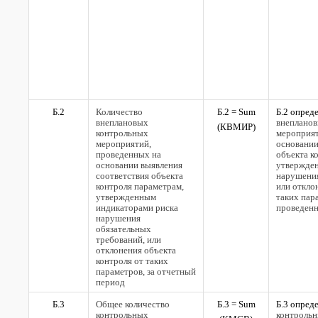
Б.2
Количество
Б.2 =
Sum
Б.2 опред
внеплановых
внеплано
(
КВМИР)
контрольных
мероприят
мероприятий,
основании
проведенных на
объекта к
основании выявления
утвержде
соответствия объекта
нарушения
контроля параметрам,
или откло
утвержденным
таких пар
индикаторами риска
проведенн
нарушения
обязательных
требований, или
отклонения объекта
контроля от таких
параметров, за отчетный
период
Б.3
Общее количество
Б.3 =
Sum
Б.3 опред
контрольных
контрольн