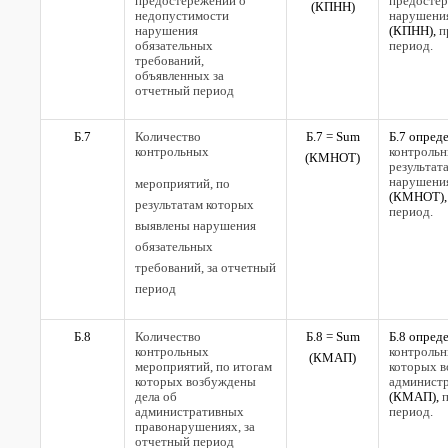
предостережений о
предостер
(
КПНН)
недопустимости
нарушения
нарушения
(КПНН),
п
обязательных
период.
требований,
объявленных за
отчетный период
Б.7
Количество
Б.7 =
Sum
Б.7 опред
контрольных
контрольн
(
КМНОТ)
результат
нарушения
мероприятий, по
(КМНОТ),
результатам которых
период.
выявлены нарушения
обязательных
требований, за отчетный
период
Б.8
Количество
Б.8 =
Sum
Б.8 опред
контрольных
контрольн
(
КМАП)
мероприятий, по итогам
которых в
которых возбуждены
админист
дела об
(КМАП),
п
административных
период.
правонарушениях, за
отчетный период