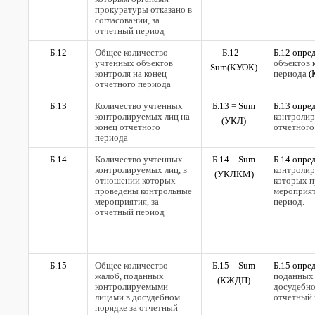
прокуратуры отказано в
согласовании, за
отчетный период
Б.12
Общее количество
Б.12 =
Б.12 опре
учтенных объектов
объектов 
Sum(
КУОК)
контроля на конец
периода
(
отчетного периода
Б.13
Количество учтенных
Б.13 =
Sum
Б.13 опре
контролируемых лиц на
контролир
(
УКЛ)
конец отчетного
отчетного
периода
Б.14
Количество учтенных
Б.14 =
Sum
Б.14 опре
контролируемых лиц, в
контролир
(
УКЛКМ)
отношении которых
которых п
проведены контрольные
мероприя
мероприятия, за
период.
отчетный период
Б.15
Общее количество
Б.15 =
Sum
Б.15 опре
жалоб, поданных
поданных
(КЖДП)
контролируемыми
досудебн
лицами в досудебном
отчетный 
порядке за отчетный