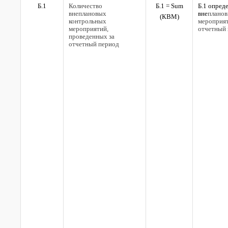
Б.1
Количество
Б.1 =
Sum
Б.1 опред
внеплановых
вне
планов
(
КВМ)
контрольных
мероприя
мероприятий,
отчетный
проведенных за
отчетный период