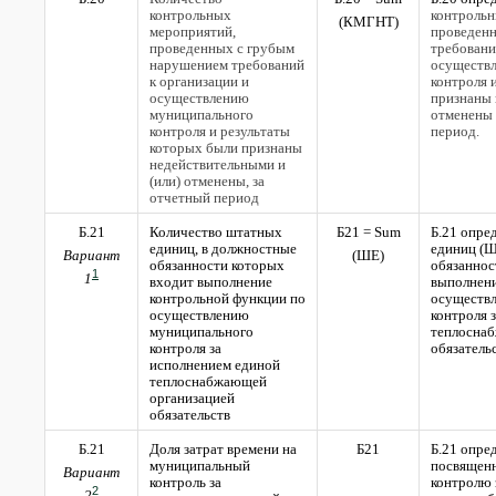
контрольных
контрольн
(
КМГНТ)
мероприятий,
проведен
проведенных с грубым
требовани
нарушением требований
осуществ
к организации и
контроля 
осуществлению
признаны 
муниципального
отменены
контроля и результаты
период.
которых были признаны
недействительными и
(или) отменены, за
отчетный период
Б.21
Количество штатных
Б21 =
Sum
Б.21 опре
единиц, в должностные
единиц (Ш
Вариант
(
ШЕ)
обязанности которых
обязаннос
1
1
входит выполнение
выполнени
контрольной функции по
осуществ
осуществлению
контроля 
муниципального
теплосна
контроля за
обязатель
исполнением единой
теплоснабжающей
организацией
обязательств
Б.21
Доля затрат времени на
Б21
Б.21 опред
муниципальный
посвящен
Вариант
контроль за
контролю 
2
2