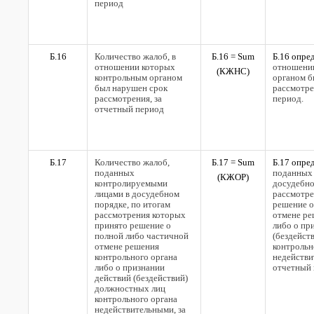
период
Б.16
Количество жалоб, в
Б.16 =
Sum
Б.16 опре
отношении которых
отношени
(
КЖНС)
контрольным органом
органом б
был нарушен срок
рассмотр
рассмотрения, за
период.
отчетный период
Б.17
Количество жалоб,
Б.17 =
Sum
Б.17 опре
поданных
поданных
(
КЖОР)
контролируемыми
досудебно
лицами в досудебном
рассмотре
порядке, по итогам
решение о
рассмотрения которых
отмене ре
принято решение о
либо о пр
полной либо частичной
(бездейст
отмене решения
контрольн
контрольного органа
недейств
либо о признании
отчетный 
действий (бездействий)
должностных лиц
контрольного органа
недействительными, за