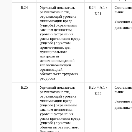
Б.24
Удельный показатель
Б.24 = А.1 /
Составля
результативности,
выше.
Б.21
отражающий уровень
минимизации вреда
Значение 
(ущерба) охраняемым
динамике
законом ценностям,
уровень устранения
риска причинения вреда
(ущерба) с учетом
привлеченных для
муниципального
контроля за
исполнением единой
теплоснабжающей
организацией
обязательств трудовых
ресурсов
Б.25
Удельный показатель
Б.25 = А.1 /
Составля
результативности,
выше.
Б.22
отражающий уровень
минимизации вреда
Значение 
(ущерба) охраняемым
динамике
законом ценностям,
уровень устранения
риска причинения вреда
(ущерба) с учетом
объема затрат местного
бюджета на