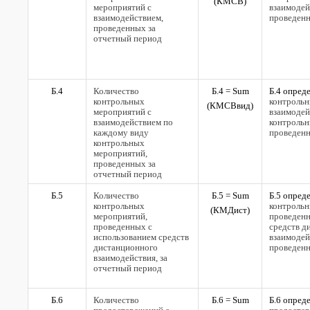
(
КМСВ)
мероприятий с
взаимодей
взаимодействием,
проведенн
проведенных за
отчетный период
Б.4
Количество
Б.4 =
Sum
Б.4 опред
контрольных
контрольн
(
КМСВвид)
мероприятий с
взаимодей
взаимодействием по
контроль
каждому виду
проведенн
контрольных
мероприятий,
проведенных за
отчетный период
Б.5
Количество
Б.5 =
Sum
Б.5 опред
контрольных
контрольн
(
КМДист)
мероприятий,
проведенн
проведенных с
средств д
использованием средств
взаимодей
дистанционного
проведенн
взаимодействия, за
отчетный период
Б.6
Количество
Б.6 =
Sum
Б.6 опред