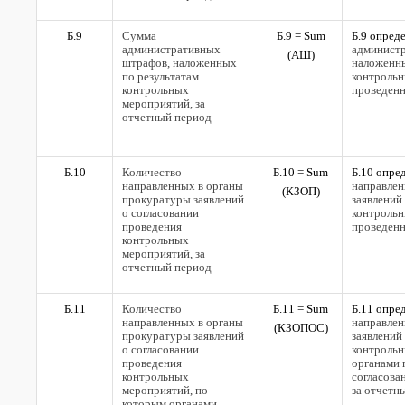
Б.9
Сумма
Б.9 =
Sum
Б.9 опред
административных
админист
(
АШ)
штрафов, наложенных
наложенны
по результатам
контроль
контрольных
проведенн
мероприятий, за
отчетный период
Б.10
Количество
Б.10 =
Sum
Б.10 опре
направленных в органы
направлен
(
КЗОП)
прокуратуры заявлений
заявлений
о согласовании
контроль
проведения
проведенн
контрольных
мероприятий, за
отчетный период
Б.11
Количество
Б.11 =
Sum
Б.11 опре
направленных в органы
направлен
(
КЗОПОС)
прокуратуры заявлений
заявлений
о согласовании
контрольн
проведения
органами 
контрольных
согласова
мероприятий, по
за отчетн
которым органами