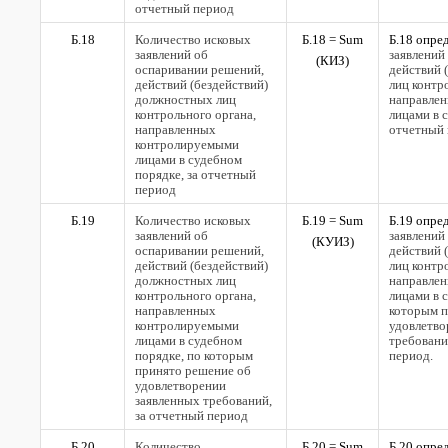
отчетный период
Б.18
Количество исковых
Б.18 =
Sum
Б.18 опре
заявлений об
заявлений
(
КИЗ)
оспаривании решений,
действий 
действий (бездействий)
лиц контр
должностных лиц
направле
контрольного органа,
лицами в 
направленных
отчетный 
контролируемыми
лицами в судебном
порядке, за отчетный
период
Б.19
Количество исковых
Б.19 =
Sum
Б.19 опре
заявлений об
заявлений
(
КУИЗ)
оспаривании решений,
действий 
действий (бездействий)
лиц контр
должностных лиц
направле
контрольного органа,
лицами в 
направленных
которым п
контролируемыми
удовлетво
лицами в судебном
требован
порядке, по которым
период.
принято решение об
удовлетворении
заявленных требований,
за отчетный период
Б.20
Количество
Б.20 =
Sum
Б.20 опре