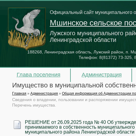
Официальный сайт муниципального 
Мшинское сельское по
Лужского муниципального рай
Ленинградской области
188268, Ленинградская область, Лужский район, п. Мш
Телефон:
8(81372) 73-325, 
Глава поселения
Администрация
Имущество в муниципальной собственн
Главная
»
Администрация
»
Общая информация об Администрации п
Сведения о владении, пользовании и распоряжении имущес
Перечень имущества.
РЕШЕНИЕ от 26.09.2025 года № 40 Об утвержде
принимаемого в собственность муниципального
муниципального района Ленинградской области