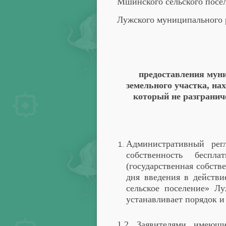
Мшинского сельского посе
Лужского муниципального 
предоставления муни
земельного участка, на
который не разгранич
Административный рег
собственность беспл
(государственная собств
дня введения в действи
сельское поселение» Л
устанавливает порядок и
1.2. Заявителями, имеющ