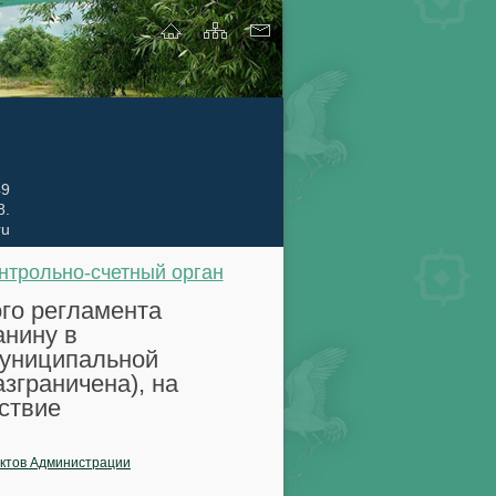
49
8
.
ru
нтрольно-счетный орган
о регламента
анину в
муниципальной
зграничена), на
ствие
ктов Администрации