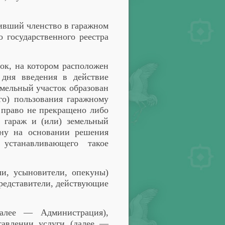
тивший членство в гаражном
 государственного реестра
ток, на котором расположен
 дня введения в действие
емельный участок образован
ого) пользования гаражному
е право не прекращено либо
 гараж и (или) земельный
ину на основании решения
устанавливающего такое
ли, усыновители, опекуны)
представители, действующие
далее — Администрация),
тавлении услуги (далее —