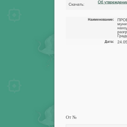
Об утвреждении
Cкачать:
Наименование:
ПРОЕ
муни
нахо
разг
Град
Дата:
24.0
От №