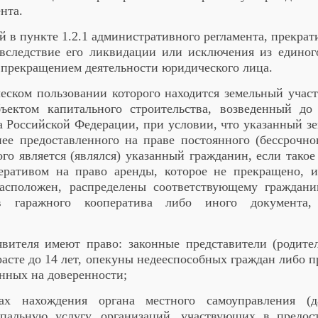
нта.
ый в пункте 1.2.1 административного регламента, прекра
 вследствие его ликвидации или исключения из единого
 прекращением деятельности юридического лица.
ческом пользовании которого находится земельный учас
ъектом капитального строительства, возведенный до
а Российской Федерации, при условии, что указанный з
нее предоставленного на праве постоянного (бессрочн
ого является (являлся) указанный гражданин, если тако
еративом на право аренды, которое не прекращено, и
расположен, распределены соответствующему граждан
в гаражного кооператива либо иного документа, 
явителя имеют право: законные представители (родите
асте до 14 лет, опекуны недееспособных граждан либо 
нных на доверенности;
х нахождения органа местного самоуправления (
пальную услугу, организаций, участвующих в предос