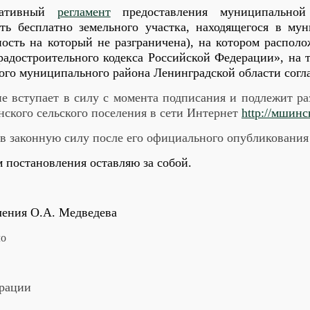
тративный
регламент
предоставления муниципальной 
ть бесплатно земельного участка, находящегося в му
ность на который не разграничена), на котором распол
радостроительного кодекса Российской Федерации», на 
кого муниципального района Ленинградской области сог
е вступает в силу с момента подписания и подлежит 
ского сельского поселения в сети Интернет
http
://мшинс
 в законную силу после его официального опубликования
м постановления оставляю за собой.
ления О.А. Медведева
ло
рации