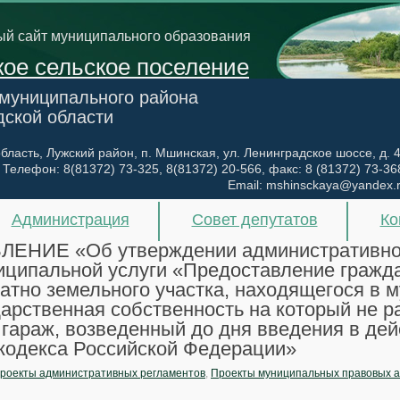
й сайт муниципального образования
ое сельское поселение
 муниципального района
дской области
бласть, Лужский район, п. Мшинская, ул. Ленинградское шоссе, д. 
Телефон:
8(81372) 73-325, 8(81372) 20-566
, факс:
8 (81372) 73-36
Email:
mshinsckaya@yandex.
Администрация
Совет депутатов
Ко
НИЕ «Об утверждении административног
иципальной услуги «Предоставление гражд
атно земельного участка, находящегося в 
дарственная собственность на который не ра
гараж, возведенный до дня введения в дей
 кодекса Российской Федерации»
роекты административных регламентов
,
Проекты муниципальных правовых а